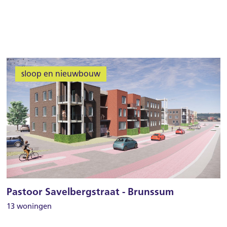
Over Weller
MijnWeller
Contact
sloop en nieuwbouw
Pastoor Savelbergstraat - Brunssum
13 woningen