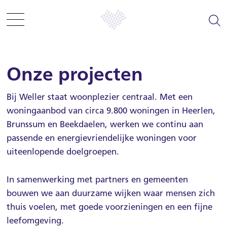
Sla menu over
Ga direct naar hoofdnavigatie
Ga direct naar footer
Onze projecten
Zelf regelen
Bij Weller staat woonplezier centraal. Met een
woningaanbod van circa 9.800 woningen in Heerlen,
Informatie en tips
Brunssum en Beekdaelen, werken we continu aan
passende en energievriendelijke woningen voor
Woning zoeken
uiteenlopende doelgroepen.
Woonplezier
In samenwerking met partners en gemeenten
bouwen we aan duurzame wijken waar mensen zich
Projecten
thuis voelen, met goede voorzieningen en een fijne
leefomgeving.