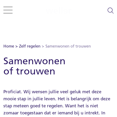
Sla menu over
Ga direct naar hoofdnavigatie
Ga direct naar footer
Zelf regelen
Home
Zelf regelen
Samenwonen of trouwen
Samenwonen
Informatie en tips
of trouwen
Woning zoeken
Woonplezier
Proficiat. Wij wensen jullie veel geluk met deze
mooie stap in jullie leven. Het is belangrijk om deze
Projecten
stap meteen goed te regelen. Want het is niet
zomaar toegestaan dat er iemand bij u intrekt. In