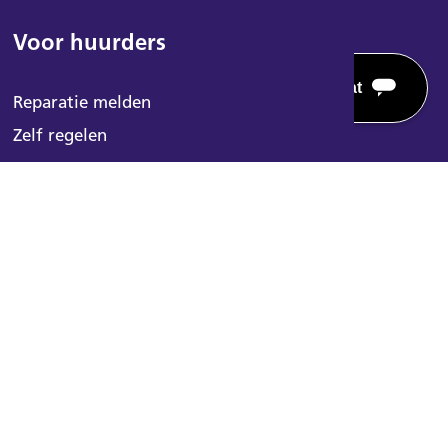
Voor huurders
Reparatie melden
Zelf regelen
Voorleeshulp
Powered by
Mijn post
Huurderskoepels