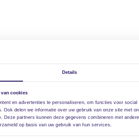
en?
Details
Dat moet schriftelijk gebeuren.
ijn. Zorg er dus voor dat jullie de
uizing aan ons doorgeven. En
 van cookies
nze
handige checklist
.
ent en advertenties te personaliseren, om functies voor social
. Ook delen we informatie over uw gebruik van onze site met on
e. Deze partners kunnen deze gegevens combineren met andere i
erzameld op basis van uw gebruik van hun services.