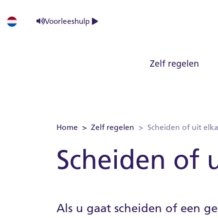
Sla menu over
Ga direct naar hoofdnavigatie
Ga direct naar footer
Voorleeshulp
Powered by
Zelf regelen
Home
Zelf regelen
Scheiden of uit elk
Scheiden of u
Als u gaat scheiden of een ge