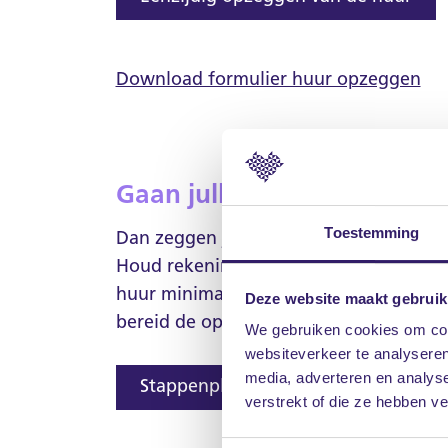
Download formulier huur opzeggen
Gaan jullie allebei verhuiz
Toestemming
Dan zeggen jullie de huur volledig op. 
Houd rekening met één maand opzegterm
huur minimaal één maand voor de verh
Deze website maakt gebruik
bereid de oplevering goed voor met o
We gebruiken cookies om cont
websiteverkeer te analyseren
media, adverteren en analys
Stappenplan huur opzeggen
verstrekt of die ze hebben v