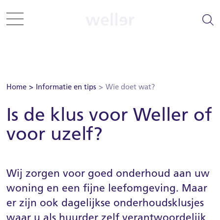
Sla menu over
Ga direct naar hoofdnavigatie
Ga direct naar footer
Zelf regelen
Home
Informatie en tips
Wie doet wat?
Is de klus voor Weller of
Informatie en tips
voor uzelf?
Woning zoeken
Woonplezier
Wij zorgen voor goed onderhoud aan uw
woning en een fijne leefomgeving. Maar
Projecten
er zijn ook dagelijkse onderhoudsklusjes
waar u als huurder zelf verantwoordelijk