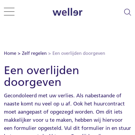
Sla menu over
Ga direct naar hoofdnavigatie
Ga direct naar footer
Zelf regelen
Home
Zelf regelen
Een overlijden doorgeven
Een overlijden
Informatie en tips
doorgeven
Woning zoeken
Gecondoleerd met uw verlies. Als nabestaande of
Woonplezier
naaste komt nu veel op u af. Ook het huurcontract
moet aangepast of opgezegd worden. Om dit iets
Projecten
makkelijker voor u te maken, hebben wij hiervoor
een formulier opgesteld. Vul dit formulier in en stuur