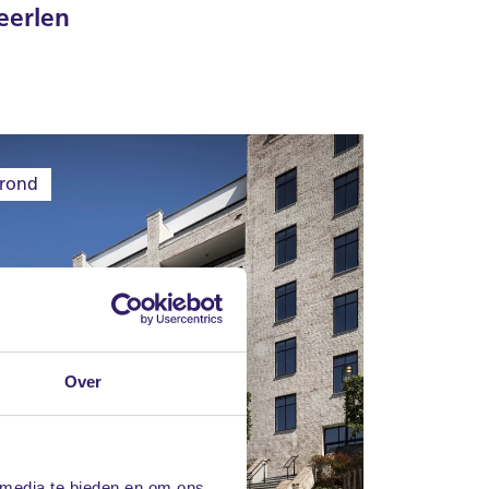
eerlen
rond
Over
 media te bieden en om ons