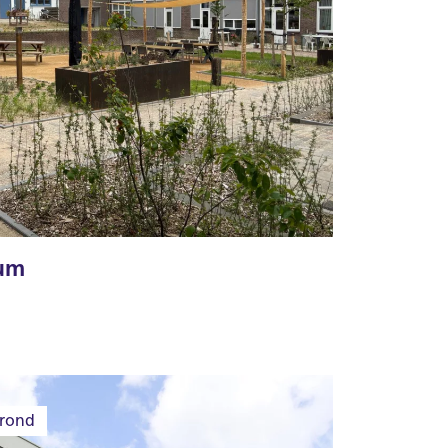
sum
rond