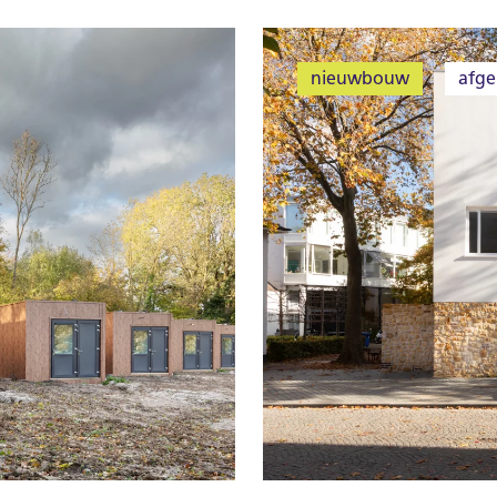
nieuwbouw
afge