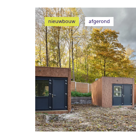
nieuwbouw
afgerond