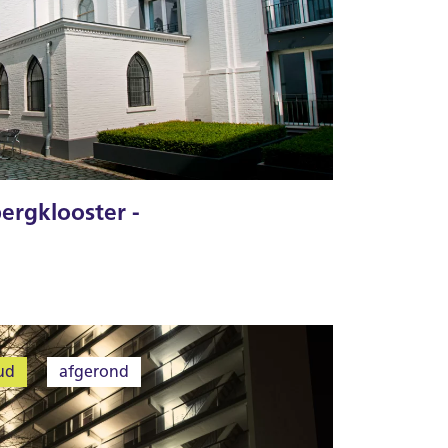
ergklooster -
ud
afgerond