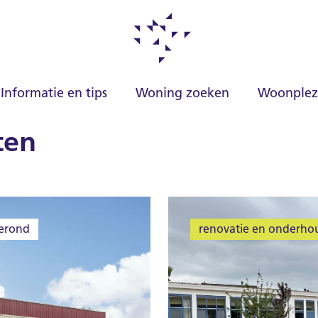
Informatie en tips
Woning zoeken
Woonplez
ten
erond
renovatie en onderho