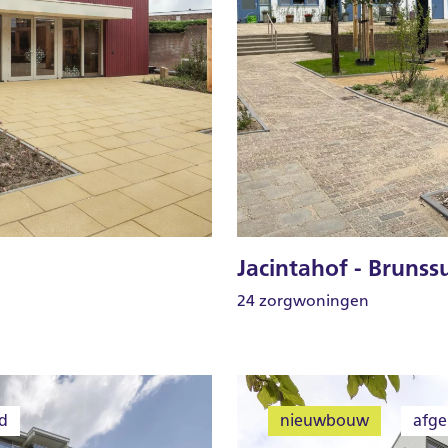
Jacintahof - Bruns
24 zorgwoningen
d
nieuwbouw
afge