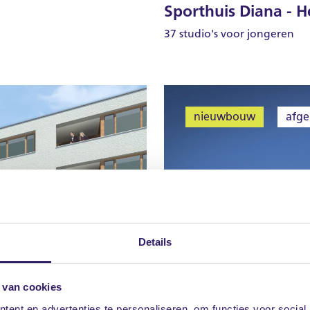
Sporthuis Diana - H
37 studio's voor jongeren
nieuwbouw
afge
Details
 van cookies
ent en advertenties te personaliseren, om functies voor social