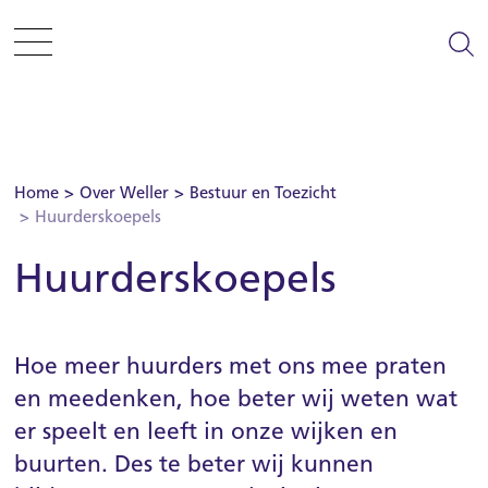
Sla menu over
Ga direct naar hoofdnavigatie
Ga direct naar footer
Zelf regelen
Home
Over Weller
Bestuur en Toezicht
Huurderskoepels
Informatie en tips
Huurderskoepels
Woning zoeken
Hoe meer huurders met ons mee praten
Woonplezier
en meedenken, hoe beter wij weten wat
Projecten
er speelt en leeft in onze wijken en
buurten. Des te beter wij kunnen