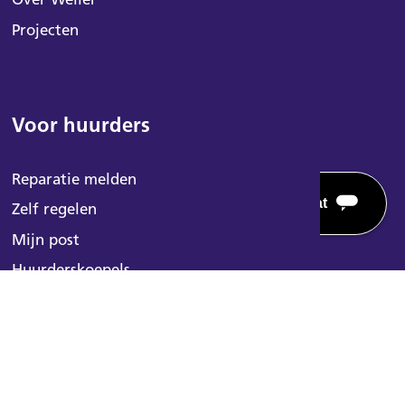
Projecten
Voor huurders
Reparatie melden
Zelf regelen
Mijn post
Voorleeshulp
Huurderskoepels
Powered by