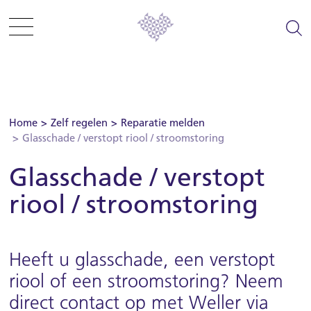
Sla menu over
Ga direct naar hoofdnavigatie
Ga direct naar footer
Zelf regelen
Home
Zelf regelen
Reparatie melden
Glasschade / verstopt riool / stroomstoring
Informatie en tips
Glasschade / verstopt
Woning zoeken
riool / stroomstoring
Woonplezier
Heeft u glasschade, een verstopt
Projecten
riool of een stroomstoring? Neem
direct contact op met Weller via