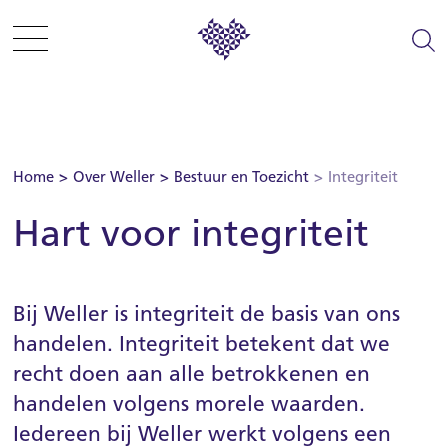
Sla menu over
Ga direct naar hoofdnavigatie
Ga direct naar footer
Zelf regelen
Home
Over Weller
Bestuur en Toezicht
Integriteit
Hart voor integriteit
Informatie en tips
Woning zoeken
Bij Weller is integriteit de basis van ons
Woonplezier
handelen. Integriteit betekent dat we
recht doen aan alle betrokkenen en
Projecten
handelen volgens morele waarden.
Iedereen bij Weller werkt volgens een